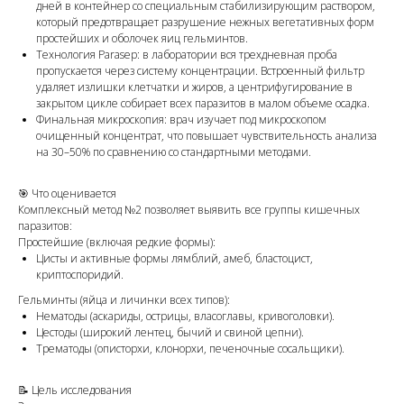
дней в контейнер со специальным стабилизирующим раствором,
который предотвращает разрушение нежных вегетативных форм
простейших и оболочек яиц гельминтов.
Технология Parasep: в лаборатории вся трехдневная проба
пропускается через систему концентрации. Встроенный фильтр
удаляет излишки клетчатки и жиров, а центрифугирование в
закрытом цикле собирает всех паразитов в малом объеме осадка.
Финальная микроскопия: врач изучает под микроскопом
очищенный концентрат, что повышает чувствительность анализа
на 30–50% по сравнению со стандартными методами.
🎯 Что оценивается
Комплексный метод №2 позволяет выявить все группы кишечных
паразитов:
Простейшие (включая редкие формы):
Цисты и активные формы лямблий, амеб, бластоцист,
криптоспоридий.
Гельминты (яйца и личинки всех типов):
Нематоды (аскариды, острицы, власоглавы, кривоголовки).
Цестоды (широкий лентец, бычий и свиной цепни).
Трематоды (описторхи, клонорхи, печеночные сосальщики).
📝 Цель исследования