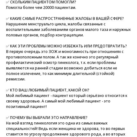
✅ СКОЛЬКИМ ПАЦИЕНТОМ ПОМОГЛИ?
Помогла более чем 20000 пациентам.
✅ КАКИЕ САМЫЕ РАСПРОСТРАНЕННЫЕ ЖАЛОБЫ В ВАШЕЙ СФЕРЕ?
Нарушение менструальго цикла, жалобы связанные с
воспалительными заболеваниям органов малого таза и наружных
половых органов, подбор контрацепции.
✅ КАК ЭТИ ПРОБЛЕМЫ МОЖНО ИЗБЕЖАТЬ ИЛИ ПРЕДОТВРАТИТЬ?
В первую очередь это ЗОЖ и моногамность при отношениях с
противоположным полом. А так же конечно это регулярный
профилактический осмотр гинеколога, т.к. если проблемы
выявляются на ранней стадии возможно добиться если не
полное излечение, то как минимум длительной (стойкой)
ремиссии.
✅ КТО ВАШ ЛЮБИМЫЙ ПАЦИЕНТ, КАКОЙ ОН?
Мой любимый пациент - пациент который серьёзно относится к
своему здоровью. А самый мой любимый пациент - это
позитивный пациент!
✅ ПОЧЕМУ ВЫ ВЫБРАЛИ ЭТО НАПРАВЛЕНИЕ?
На мой взгляд гинекология это одна из самых важных
специальностей! Ведь если женщина не здорова, то во первых
ставится по угрозу продолжение здорового рода, а во вторых