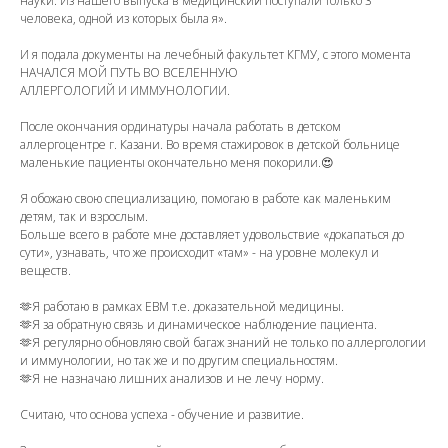
науки. Из нашего выпуска в медицинский поступали только 3
человека, одной из которых была я».
И я подала документы на лечебный факультет КГМУ, с этого момента
НАЧАЛСЯ МОЙ ПУТЬ ВО ВСЕЛЕННУЮ
АЛЛЕРГОЛОГИЙ И ИММУНОЛОГИИ.
После окончания ординатуры начала работать в детском
аллергоцентре г. Казани. Во время стажировок в детской больнице
маленькие пациенты окончательно меня покорили.😍
Я обожаю свою специализацию, помогаю в работе как маленьким
детям, так и взрослым.
Больше всего в работе мне доставляет удовольствие «докапаться до
сути», узнавать, что же происходит «там» - на уровне молекул и
веществ.
🫶Я работаю в рамках ЕВМ т.е. доказательной медицины.
🫶Я за обратную связь и динамическое наблюдение пациента.
🫶Я регулярно обновляю свой багаж знаний не только по аллергологии
и иммунологии, но так же и по другим специальностям.
🫶Я не назначаю лишних анализов и не лечу норму.
Считаю, что основа успеха - обучение и развитие.