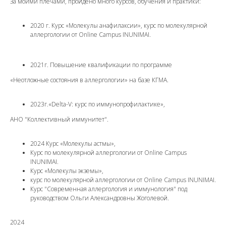
За моими плечами, пройдено много курсов, обучения и практики:
2020 г. Курс «Молекулы анафилаксии», курс по молекулярной
аллергологии от Online Campus INUNIMAI.
2021г. Повышение квалификации по программе
«Неотложные состояния в аллергологии» на базе КГМА.
2023г.«Delta-V: курс по иммунопрофилактике»,
АНО "Коллективный иммунитет".
2024 Курс «Молекулы астмы»,
Курс по молекулярной аллергологии от Online Campus
INUNIMAI.
Курс «Молекулы экземы»,
курс по молекулярной аллергологии от Online Campus INUNIMAI.
Курс "Современная аллергология и иммунология" под
руководством Ольги Александровны Жоголевой.
2024