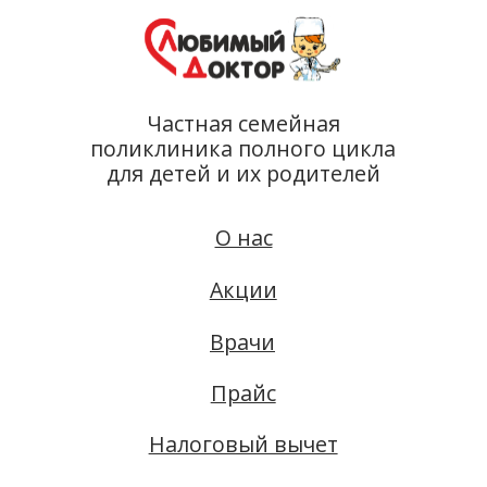
Прайс
Налоговый вычет
Лицензии
Проекты
Школа
диетологии
О нас
Филиалы
Вакансии
Запись онлайн
Бутлерова, 20:
500-51-38
Фучика, 55Б:
212-24-44
Соц. сети