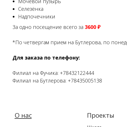
Мочевой пузырь
Селезёнка
Надпочечники
За одно посещение всего за
3600 ₽
*По четвергам прием на Бутлерова, по поне
Для заказа по телефону:
Филиал на Фучика:
+78432122444
Филиал на Бутлерова:
+78435005138
О нас
Проекты
Зап
Школа
Акции
диетологии
Врачи