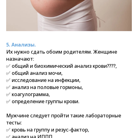
Частная семейная
поликлиника полного цикла
5. Анализы.
для детей и их родителей
Их нужно сдать обоим родителям. Женщине
назначают:
О нас
✅ общий и биохимический анализ крови????,
Акции
✅ общий анализ мочи,
✅ исследование на инфекции,
Врачи
✅ анализ на половые гормоны,
Прайс
✅ коагулограмма,
✅ определение группы крови.
Налоговый вычет
Лицензии
Мужчине следует пройти такие лабораторные
тесты:
✅ кровь на группу и резус-фактор,
Проекты
✅ анализ на ИППП,