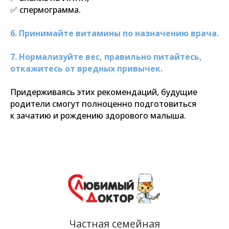
Школа
✅ спермограмма.
диетологии
6. Принимайте витамины по назначению врача.
О нас
Филиалы
7. Нормализуйте вес, правильно питайтесь,
Вакансии
откажитесь от вредных привычек.
Запись онлайн
Придерживаясь этих рекомендаций, будущие
Бутлерова, 20:
500-51-38
родители смогут полноценно подготовиться
к зачатию и рождению здорового малыша.
Фучика, 55Б:
212-24-44
Соц. сети