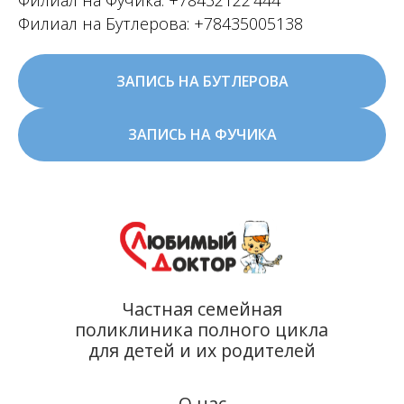
Филиал на Фучика:
+78432122 444
Филиал на Бутлерова:
+78435005138
ЗАПИСЬ НА БУТЛЕРОВА
Частная семейная
поликлиника полного цикла
ЗАПИСЬ НА ФУЧИКА
для детей и их родителей
О нас
Акции
Врачи
Прайс
Налоговый вычет
Лицензии
Проекты