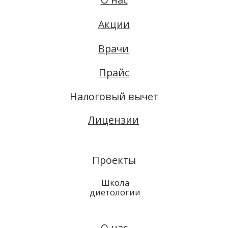
Школа
диетологии
О нас
Филиалы
Вакансии
Запись онлайн
Бутлерова, 20:
500-51-38
Фучика, 55Б:
212-24-44
Соц. сети