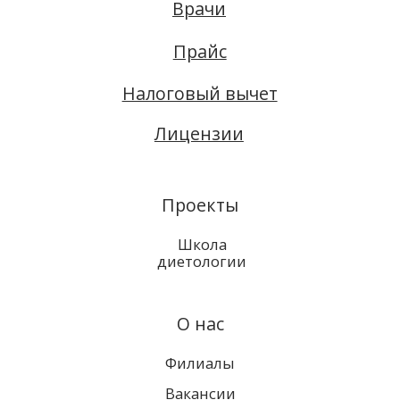
О нас
Филиалы
Вакансии
Запись онлайн
Бутлерова, 20:
500-51-38
Фучика, 55Б:
212-24-44
Соц. сети