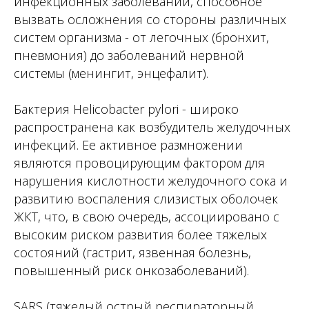
инфекционных заболеваний, способное
вызвать осложнения со стороны различных
систем организма - от легочных (бронхит,
пневмония) до заболеваний нервной
системы (менингит, энцефалит).
Частная семейная
поликлиника полного цикла
Бактерия Helicobacter pylori - широко
для детей и их родителей
распространена как возбудитель желудочных
О нас
инфекций. Ее активное размножении
являются провоцирующим фактором для
Акции
нарушения кислотности желудочного сока и
Врачи
развитию воспаления слизистых оболочек
Прайс
ЖКТ, что, в свою очередь, ассоциировано с
высоким риском развития более тяжелых
Налоговый вычет
состояний (гастрит, язвенная болезнь,
Лицензии
повышенный риск онкозаболеваний).
Проекты
SARS (тяжелый острый респираторный