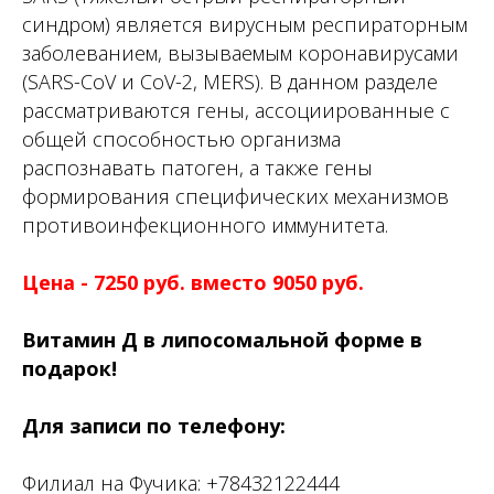
Школа
синдром) является вирусным респираторным
диетологии
заболеванием, вызываемым коронавирусами
(SARS-CoV и CoV-2, MERS). В данном разделе
О нас
рассматриваются гены, ассоциированные с
Филиалы
общей способностью организма
Вакансии
распознавать патоген, а также гены
Запись онлайн
формирования специфических механизмов
противоинфекционного иммунитета.
Бутлерова, 20:
500-51-38
Фучика, 55Б:
212-24-44
Цена - 7250 руб. вместо 9050 руб.
Соц. сети
Витамин Д в липосомальной форме в
подарок!
Для записи по телефону:
Филиал на Фучика:
+78432122444