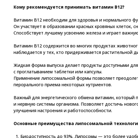
Кому рекомендуется принимать витамин В12?
Витамин В12 необходим для здоровья и нормального фу
Он участвует в образовании красных кровяных клеток, с
Способствует лучшему усвоению железа и играет важную
Витамин В12 содержится во многих продуктах животног
наблюдается у тех, кто придерживается растительной д
Жидкая форма выпуска делает продукты доступными для 
с проглатыванием таблетки или капсулы.
Применение липосомальной формы позволяет преодоле
перорального приема некоторых нутриентов.
Важный для энергетического обмена витамин, который 
и нервную системы организма. Позволяет достичь новог
улучшения настроения и работоспособности.
Основные преимущества липосомальной технологи
Биодоступность до 93%. Липосомы — это более удоб