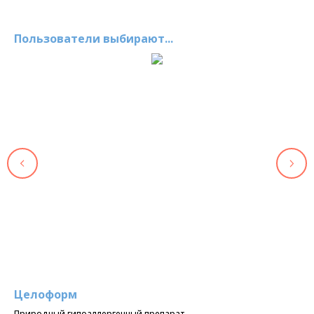
Пользователи выбирают...
Целоформ
Ко
но
Природный гипоаллергенный препарат