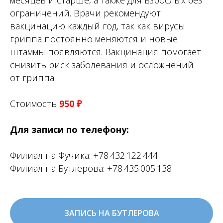
месяцев и старше, а также для взрослых без
ограничений. Врачи рекомендуют
вакцинацию каждый год, так как вирусы
гриппа постоянно меняются и новые
штаммы появляются. Вакцинация помогает
снизить риск заболевания и осложнений
от гриппа.
Стоимость
950 ₽
Для записи по телефону:
Филиал на Фучика:
+78 432 122 444
Филиал на Бутлерова:
+78 435 005 138
Частная семейная
поликлиника полного цикла
для детей и их родителей
ЗАПИСЬ НА БУТЛЕРОВА
О нас