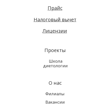
Фучика, 55Б:
212-24-44
Соц. сети