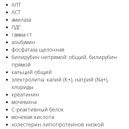
АЛТ
АСТ
амилаза
ЛДГ
гамма-гт
альбумин
фосфатаза щелочная
билирубин непрямой: общий, билирубин
прямой
кальций общий
электролиты: калий (К+), натрий (Na+),
Частная семейная
хлориды
поликлиника полного цикла
для детей и их родителей
креатинин
мочевина
О нас
С-реактивный белок
Акции
мочевая кислота
холестерин липопротеинов низкой
Врачи