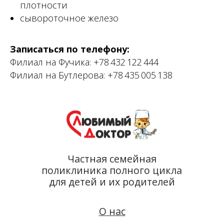
плотности
Прайс
сывороточное железо
Налоговый вычет
Лицензии
Записаться по телефону:
Филиал на Фучика:
+78 432 122 444
Проекты
Филиал на Бутлерова:
+78 435 005 138
Школа
диетологии
О нас
Филиалы
Вакансии
Запись онлайн
Бутлерова, 20:
500-51-38
Фучика, 55Б:
212-24-44
Соц. сети