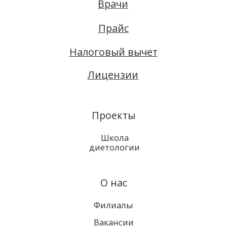
О нас
Филиалы
Вакансии
Запись онлайн
Бутлерова, 20:
500-51-38
Фучика, 55Б:
212-24-44
Соц. сети